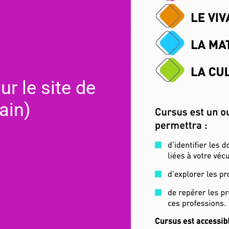
ur le site de
ain)