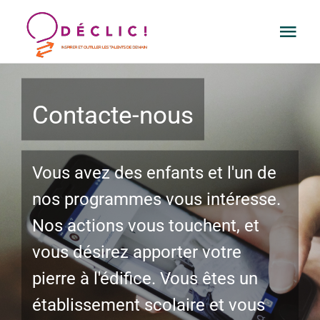
Passer
Togg
au
Navi
contenu
PROJETS
Contacte-nous
RESSOURCES
Vous avez des enfants et l'un de
L’ASBL
nos programmes vous intéresse.
CONTACT
Nos actions vous touchent, et
vous désirez apporter votre
FAIRE UN DON
pierre à l'édifice. Vous êtes un
établissement scolaire et vous