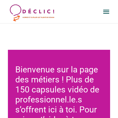
Passer
Togg
au
Navi
contenu
PROJETS
RESSOURCES
L’ASBL
Bienvenue sur la page
des métiers ! Plus de
CONTACT
150 capsules vidéo de
professionnel.le.s
FAIRE UN DON
s’offrent ici à toi. Pour