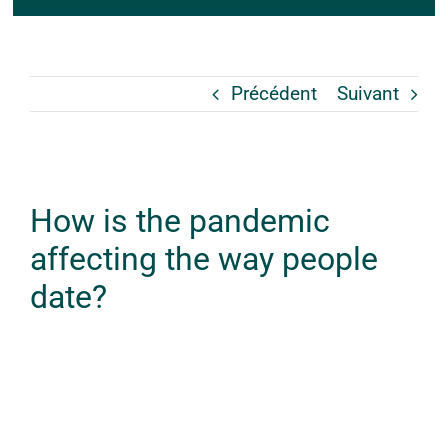
Précédent
Suivant
Voir
How is the pandemic
l'image
affecting the way people
agrandie
date?
Vestibulum ante ipsum
primis