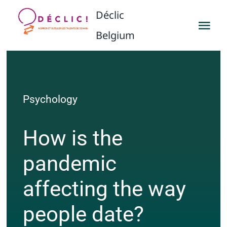
Passer
Déclic
au
Togg
Belgium
contenu
Navi
PROJETS
RESSOURCES
Psychology
L’ASBL
How is the
pandemic
CONTACT
affecting the way
FAIRE UN DON
people date?