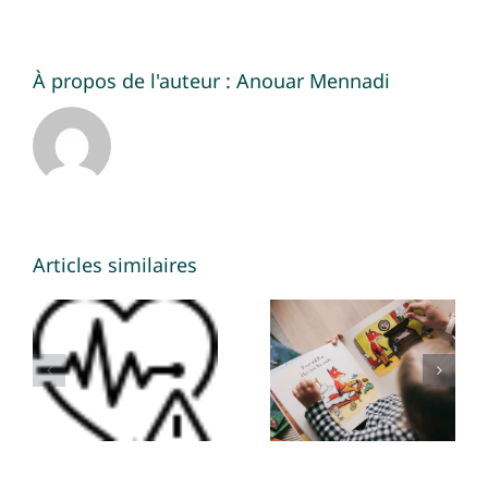
À propos de l'auteur :
Anouar Mennadi
Articles similaires
4 Different
The
ways to
parent’s
think
balancing
about your
act: using
futur
the word
retirement
‘No’